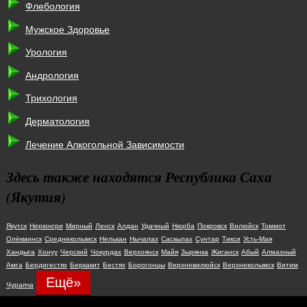
Флебология
Мужское Здоровье
Урология
Андрология
Трихология
Дерматология
Лечение Алкогольной Зависимости
Здесь также находятся Республика Саха
(Якутия)
Якутск
Нерюнгри
Мирный
Ленск
Алдан
Удачный
Нюрба
Покровск
Вилюйск
Томмот
Олёкминск
Среднеколымск
Нелькан
Нычалах
Саскылах
Сунтар
Тикси
Усть-Мая
Хандыга
Хонуу
Черский
Чокурдах
Верхоянск
Майя
Зырянка
Жиганск
Абый
Алмазный
Амга
Бердигестях
Беркакит
Бестях
Борогонцы
Верхневилюйск
Верхнеколымск
Витим
Ещё»
Чурапча