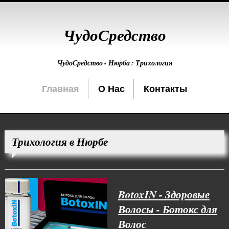
ЧудоСредство
ЧудоСредство - Нюрба : Трихология
Главная
О Нас
Контакты
Трихология в Нюрбе
BotoxIN - Здоровые
Волосы - Ботокс для
Волос