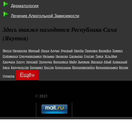
Дерматология
Лечение Алкогольной Зависимости
Здесь также находятся Республика Саха
(Якутия)
Якутск
Нерюнгри
Мирный
Ленск
Алдан
Удачный
Нюрба
Покровск
Вилюйск
Томмот
Олёкминск
Среднеколымск
Нелькан
Нычалах
Саскылах
Сунтар
Тикси
Усть-Мая
Хандыга
Хонуу
Черский
Чокурдах
Верхоянск
Майя
Зырянка
Жиганск
Абый
Алмазный
Амга
Бердигестях
Беркакит
Бестях
Борогонцы
Верхневилюйск
Верхнеколымск
Витим
Ещё»
Чурапча
© 2015
CHUDOSREDSTVO.COM