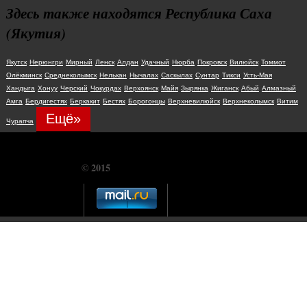
Здесь также находятся Республика Саха
(Якутия)
Якутск
Нерюнгри
Мирный
Ленск
Алдан
Удачный
Нюрба
Покровск
Вилюйск
Томмот
Олёкминск
Среднеколымск
Нелькан
Нычалах
Саскылах
Сунтар
Тикси
Усть-Мая
Хандыга
Хонуу
Черский
Чокурдах
Верхоянск
Майя
Зырянка
Жиганск
Абый
Алмазный
Амга
Бердигестях
Беркакит
Бестях
Борогонцы
Верхневилюйск
Верхнеколымск
Витим
Ещё»
Чурапча
© 2015
CHUDOSREDSTVO.COM