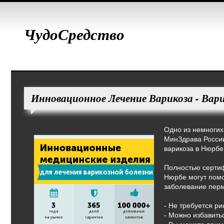
ЧудоСредство
Инновационное Лечение Варикоза - Вар
Одно из немногих
МинЗдрава России
варикоза в Нюрбе
Полностью серти
Нюрбе могут помо
заболевание пер
- Не требуется р
- Можно избавить