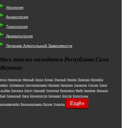
Урология
Андрология
Трихология
Дерматология
Лечение Алкогольной Зависимости
Здесь также находятся Республика Саха
(Якутия)
кутск
Нерюнгри
Мирный
Ленск
Алдан
Удачный
Нюрба
Покровск
Вилюйск
оммот
Олёкминск
Среднеколымск
Нелькан
Нычалах
Саскылах
Сунтар
Тикси
сть-Мая
Хандыга
Хонуу
Черский
Чокурдах
Верхоянск
Майя
Зырянка
Жиганск
бый
Алмазный
Амга
Бердигестях
Беркакит
Бестях
Борогонцы
Ещё»
ерхневилюйск
Верхнеколымск
Витим
Чурапча