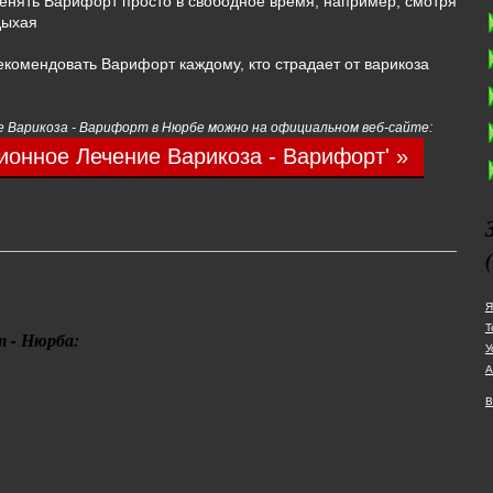
енять Варифорт просто в свободное время, например, смотря
дыхая
комендовать Варифорт каждому, кто страдает от варикоза
 Варикоза - Варифорт в Нюрбе можно на официальном веб-сайте:
онное Лечение Варикоза - Варифорт' »
Я
Т
 - Нюрба:
У
А
В