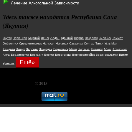
Лечение Алкогольной Зависимости
Здесь также находятся Республика Саха
(Якутия)
Якутск
Нерюнгри
Мирный
Ленск
Алдан
Удачный
Нюрба
Покровск
Вилюйск
Томмот
Олёкминск
Среднеколымск
Нелькан
Нычалах
Саскылах
Сунтар
Тикси
Усть-Мая
Хандыга
Хонуу
Черский
Чокурдах
Верхоянск
Майя
Зырянка
Жиганск
Абый
Алмазный
Амга
Бердигестях
Беркакит
Бестях
Борогонцы
Верхневилюйск
Верхнеколымск
Витим
Ещё»
Чурапча
© 2015
CHUDOSREDSTVO.COM